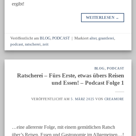
ergibt!
WEITERLESEN
→
Veröffentlicht am
BLOG
,
PODCAST
|
Markiert
alter
,
grantlerei
,
podcast
,
ratscherei
,
zeit
BLOG
,
PODCAST
Ratscherei – Fürs Erste, etwas übers Reisen
und Essen! – Podcast Folge 1
VERÖFFENTLICHT AM
5. MÄRZ 2025
VON
CREAMORE
…eine allererste Folge, mit einem gemütlichen Ratsch
über’s Reisen, Essen und Gastronomie im Allgemeinen…!