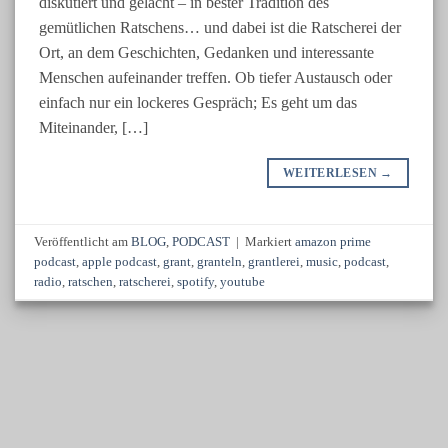
diskutiert und gelacht – in bester Tradition des
gemütlichen Ratschens… und dabei ist die Ratscherei der
Ort, an dem Geschichten, Gedanken und interessante
Menschen aufeinander treffen. Ob tiefer Austausch oder
einfach nur ein lockeres Gespräch; Es geht um das
Miteinander, […]
WEITERLESEN
→
Veröffentlicht am
BLOG
,
PODCAST
|
Markiert
amazon prime
podcast
,
apple podcast
,
grant
,
granteln
,
grantlerei
,
music
,
podcast
,
radio
,
ratschen
,
ratscherei
,
spotify
,
youtube