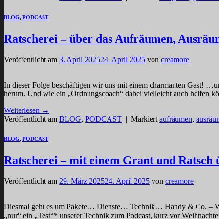
BLOG
,
PODCAST
Ratscherei – über das Aufräumen, Ausräu
Veröffentlicht am
3. April 2025
24. April 2025
von
creamore
In dieser Folge beschäftigen wir uns mit einem charmanten Gast! …
herum. Und wie ein „Ordnungscoach“ dabei vielleicht auch helfen kö
Weiterlesen
→
Veröffentlicht am
BLOG
,
PODCAST
|
Markiert
aufräumen
,
ausräu
BLOG
,
PODCAST
Ratscherei – mit einem Grant und Ratsch 
Veröffentlicht am
29. März 2025
24. April 2025
von
creamore
Diesmal geht es um Pakete… Dienste… Technik… Handy & Co. – Wir gr
„nur“ ein „Test“* unserer Technik zum Podcast, kurz vor Weihnacht