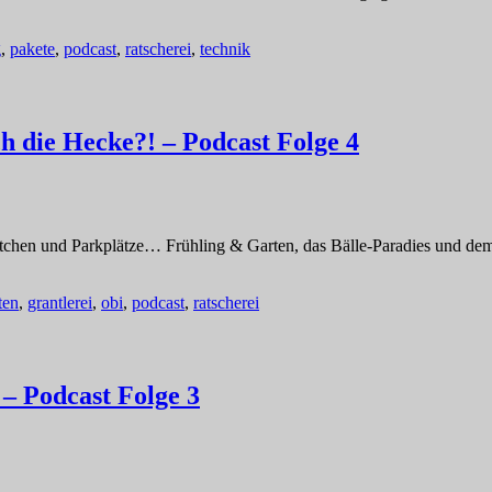
g
,
pakete
,
podcast
,
ratscherei
,
technik
h die Hecke?! – Podcast Folge 4
ürstchen und Parkplätze… Frühling & Garten, das Bälle-Paradies und 
ten
,
grantlerei
,
obi
,
podcast
,
ratscherei
 – Podcast Folge 3