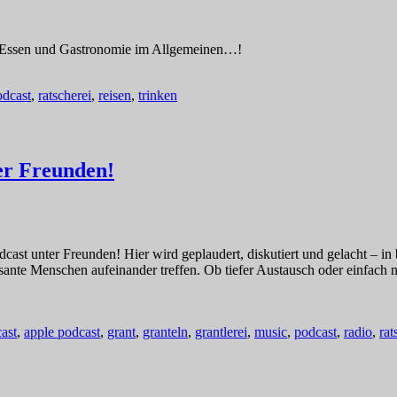
n, Essen und Gastronomie im Allgemeinen…!
odcast
,
ratscherei
,
reisen
,
trinken
er Freunden!
cast unter Freunden! Hier wird geplaudert, diskutiert und gelacht – i
sante Menschen aufeinander treffen. Ob tiefer Austausch oder einfach 
ast
,
apple podcast
,
grant
,
granteln
,
grantlerei
,
music
,
podcast
,
radio
,
rat