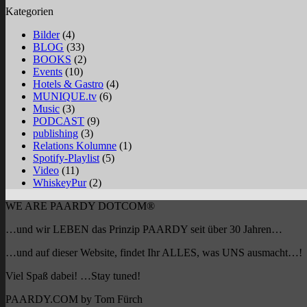
Kategorien
Bilder
(4)
BLOG
(33)
BOOKS
(2)
Events
(10)
Hotels & Gastro
(4)
MUNIQUE.tv
(6)
Music
(3)
PODCAST
(9)
publishing
(3)
Relations Kolumne
(1)
Spotify-Playlist
(5)
Video
(11)
WhiskeyPur
(2)
WE ARE PAARDY DOTCOM®
…und wir LEBEN das Prinzip PAARDY seit über 30 Jahren…
…und auf dieser Website, findet Ihr ALLES, was UNS ausmacht…!
Viel Spaß dabei! …Stay tuned!
PAARDY.COM by Tom Fürch