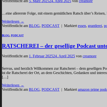
Veröffentlicht am
5. März 2025
24. April 2025
von
creamore
…eine allererste Folge, mit einem gemütlichen Ratsch über’s Reise
Weiterlesen
→
Veröffentlicht am
BLOG
,
PODCAST
|
Markiert
essen
,
grantlerei
,
p
BLOG
,
PODCAST
RATSCHEREI – der gesellige Podcast unt
Veröffentlicht am
1. Februar 2025
24. April 2025
von
creamore
Servus, und herzlich Willkommen zur Ratscherei – dem geselligen Pod
ist die Ratscherei der Ort, an dem Geschichten, Gedanken und interes
[…]
Weiterlesen
→
Veröffentlicht am
BLOG
,
PODCAST
|
Markiert
amazon prime podc