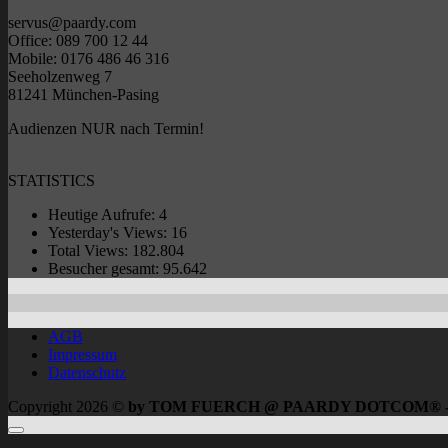
servus@paardy.com
Office: 089 700 12 44
Mobile: 0176 486 46 316
Seeholzenweg 7
81241 München-Pasing
Audienzen NUR nach Termin!
STATISTICS
Heutige Aufrufe:
4
Yesterday's Views:
16
Total Views:
182.804
Besucher gesamt:
95.642
AGB
Impressum
Datenschutz
Copyright 2026 ©
by TOM FUERCH @ PAARDY DOTCOM® 