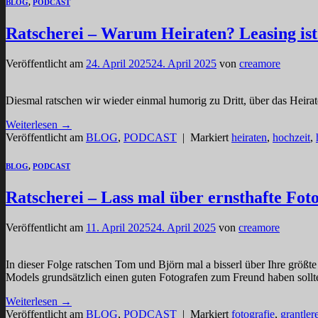
BLOG
,
PODCAST
Ratscherei – Warum Heiraten? Leasing ist 
Veröffentlicht am
24. April 2025
24. April 2025
von
creamore
Diesmal ratschen wir wieder einmal humorig zu Dritt, über das Heira
Weiterlesen
→
Veröffentlicht am
BLOG
,
PODCAST
|
Markiert
heiraten
,
hochzeit
,
BLOG
,
PODCAST
Ratscherei – Lass mal über ernsthafte Fot
Veröffentlicht am
11. April 2025
24. April 2025
von
creamore
In dieser Folge ratschen Tom und Björn mal a bisserl über Ihre grö
Models grundsätzlich einen guten Fotografen zum Freund haben sol
Weiterlesen
→
Veröffentlicht am
BLOG
,
PODCAST
|
Markiert
fotografie
,
grantler