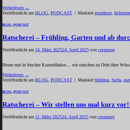
Weiterlesen
→
Veröffentlicht am
BLOG
,
PODCAST
|
Markiert
grantlerei
,
lieferun
BLOG
,
PODCAST
Ratscherei – Frühling, Garten und ab durc
Veröffentlicht am
16. März 2025
24. April 2025
von
creamore
Heute mal in frischer Konstellation… wir ratschen zu Dritt über W
Weiterlesen
→
Veröffentlicht am
BLOG
,
PODCAST
|
Markiert
frühling
,
fuchs
,
gar
BLOG
,
PODCAST
Ratscherei – Wir stellen uns mal kurz vor!
Veröffentlicht am
11. März 2025
24. April 2025
von
creamore