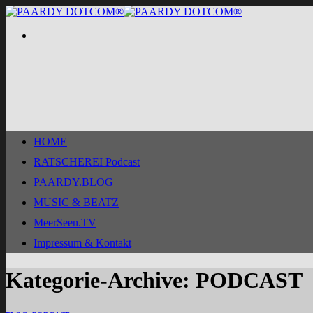
Zum
Inhalt
springen
HOME
RATSCHEREI Podcast
PAARDY.BLOG
MUSIC & BEATZ
MeerSeen.TV
Impressum & Kontakt
Kategorie-Archive:
PODCAST