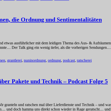
men, die Ordnung und Sentimentalitäten
und etwas ausführlicher mit dem leidigen Thema des Aus- & Aufräumen
nnte… Der Talk ging ein wenig tiefer, als die vorherigen Sendungen… u
men
,
grantlerei
,
nuninordnung
,
ordnung
,
podcast
,
ratscherei
über Pakete und Technik – Podcast Folge 5
anteln und ratschen mal über Lieferdienste und Technik – und was u
en… und doch hamma uns direkt schon wieder in Rage geratscht… und 