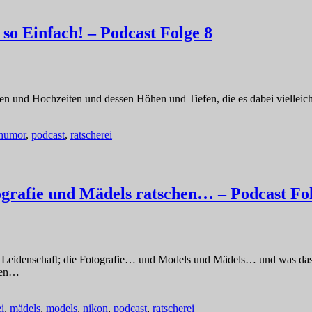
so Einfach! – Podcast Folge 8
ten und Hochzeiten und dessen Höhen und Tiefen, die es dabei vielleic
humor
,
podcast
,
ratscherei
ografie und Mädels ratschen… – Podcast Fo
ßte Leidenschaft; die Fotografie… und Models und Mädels… und was da
lten…
ei
,
mädels
,
models
,
nikon
,
podcast
,
ratscherei