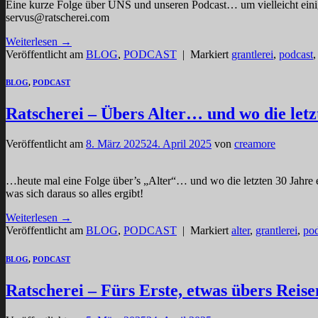
Eine kurze Folge über UNS und unseren Podcast… um vielleicht einig
servus@ratscherei.com
Weiterlesen
→
Veröffentlicht am
BLOG
,
PODCAST
|
Markiert
grantlerei
,
podcast
BLOG
,
PODCAST
Ratscherei – Übers Alter… und wo die letzt
Veröffentlicht am
8. März 2025
24. April 2025
von
creamore
…heute mal eine Folge über’s „Alter“… und wo die letzten 30 Jahre ei
was sich daraus so alles ergibt!
Weiterlesen
→
Veröffentlicht am
BLOG
,
PODCAST
|
Markiert
alter
,
grantlerei
,
pod
BLOG
,
PODCAST
Ratscherei – Fürs Erste, etwas übers Reise