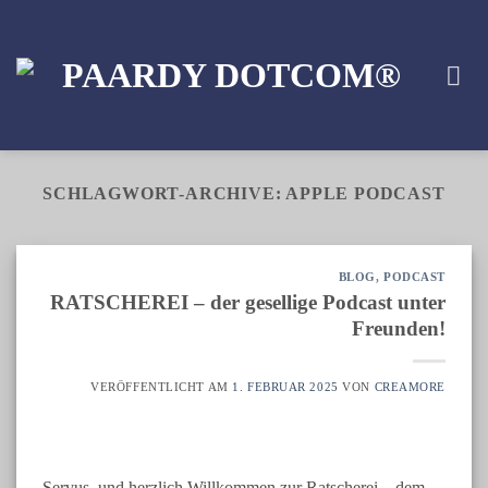
Zum
Inhalt
springen
SCHLAGWORT-ARCHIVE:
APPLE PODCAST
BLOG
,
PODCAST
RATSCHEREI – der gesellige Podcast unter
Freunden!
VERÖFFENTLICHT AM
1. FEBRUAR 2025
VON
CREAMORE
Servus, und herzlich Willkommen zur Ratscherei – dem