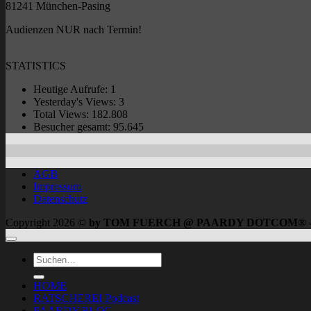
81241 München-Pasing
Audienzen NUR nach Termin!
STATISTICS
Heutige Aufrufe:
1
Yesterday's Views:
3
Total Views:
182.808
Besucher gesamt:
95.645
AGB
Impressum
Datenschutz
Copyright 2026 ©
by TOM FUERCH @ PAARDY DOTCOM® 
HOME
RATSCHEREI Podcast
PAARDY.BLOG