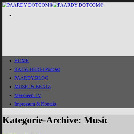
Zum
Inhalt
springen
HOME
RATSCHEREI Podcast
PAARDY.BLOG
MUSIC & BEATZ
MeerSeen.TV
Impressum & Kontakt
Kategorie-Archive:
Music