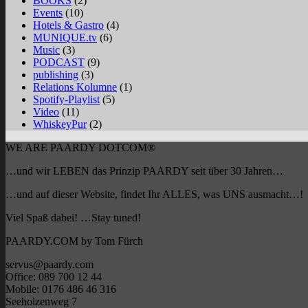
BOOKS
(2)
Events
(10)
Hotels & Gastro
(4)
MUNIQUE.tv
(6)
Music
(3)
PODCAST
(9)
publishing
(3)
Relations Kolumne
(1)
Spotify-Playlist
(5)
Video
(11)
WhiskeyPur
(2)
WE ARE PAARDY DOTCOM®
…und wir LEBEN das Prinzip PAARDY seit über 30 Jahren…
…und auf dieser Website, findet Ihr ALLES, was UNS ausmacht…!
Viel Spaß dabei! …Stay tuned!
PAARDY.COM by Tom Fürch
servus@paardy.com
Office: 089 700 12 44
Mobile: 0176 486 46 316
Seeholzenweg 7