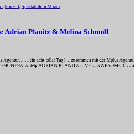
rt
,
konzert
,
Spectakulum Mundi
re Adrian Planitz & Melina Schmoll
s Agentur… …ein echt toller Tag! …zusammen mit der Mplus Agentur un
//youtu.be/4ONE9AfAuMg ADRIAN PLANITZ LIVE… AWESOME!!! …und 