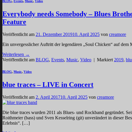
BLOG
,
Events
,
Music
,
Video
Everybody needs Somebody – Blues Brother
Feature
Veröffentlicht am
21. Dezember 2019
10. April 2025
von
creamore
Ein unvergesslicher Auftritt der legendären „Soul Chicken“ auf de
Weiterlesen
→
Veröffentlicht am
BLOG
,
Events
,
Music
,
Video
|
Markiert
2019
,
blu
BLOG
,
Music
,
Video
blue traces – LIVE in Concert
Veröffentlicht am
2. April 2017
10. April 2025
von
creamore
Die blue traces wurden 2011 als Blues- und Rockband gegründet. Sei
Roithmeier (bass) und Sven Kesselring (git) unverändert in dieser Be
Erlebnis“. […]