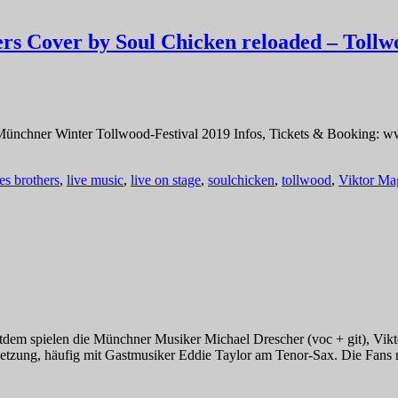
s Cover by Soul Chicken reloaded – Tollw
m Münchner Winter Tollwood-Festival 2019 Infos, Tickets & Booking: 
es brothers
,
live music
,
live on stage
,
soulchicken
,
tollwood
,
Viktor Ma
tdem spielen die Münchner Musiker Michael Drescher (voc + git), Vik
setzung, häufig mit Gastmusiker Eddie Taylor am Tenor-Sax. Die Fans n