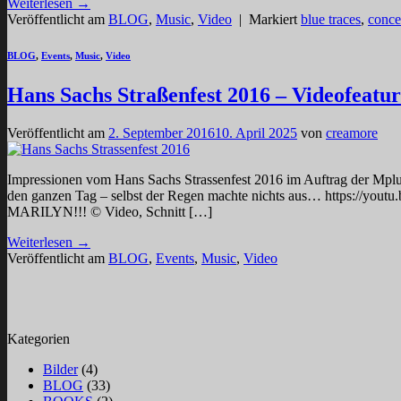
Weiterlesen
→
Veröffentlicht am
BLOG
,
Music
,
Video
|
Markiert
blue traces
,
conce
BLOG
,
Events
,
Music
,
Video
Hans Sachs Straßenfest 2016 – Videofeatu
Veröffentlicht am
2. September 2016
10. April 2025
von
creamore
Impressionen vom Hans Sachs Strassenfest 2016 im Auftrag der Mplu
den ganzen Tag – selbst der Regen machte nichts aus… https:
MARILYN!!! © Video, Schnitt […]
Weiterlesen
→
Veröffentlicht am
BLOG
,
Events
,
Music
,
Video
Kategorien
Bilder
(4)
BLOG
(33)