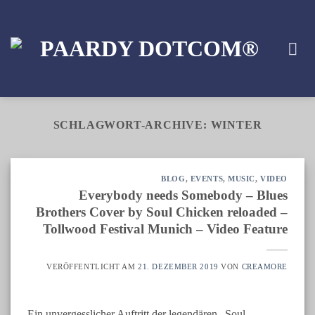
Zum
Inhalt
springen
SCHLAGWORT-ARCHIVE:
WINTER
BLOG
,
EVENTS
,
MUSIC
,
VIDEO
Everybody needs Somebody – Blues
Brothers Cover by Soul Chicken reloaded –
Tollwood Festival Munich – Video Feature
VERÖFFENTLICHT AM
21. DEZEMBER 2019
VON
CREAMORE
Ein unvergesslicher Auftritt der legendären „Soul