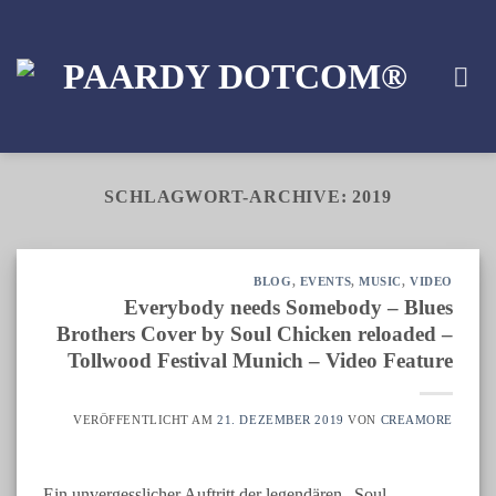
Zum
Inhalt
springen
SCHLAGWORT-ARCHIVE:
2019
BLOG
,
EVENTS
,
MUSIC
,
VIDEO
Everybody needs Somebody – Blues
Brothers Cover by Soul Chicken reloaded –
Tollwood Festival Munich – Video Feature
VERÖFFENTLICHT AM
21. DEZEMBER 2019
VON
CREAMORE
Ein unvergesslicher Auftritt der legendären „Soul