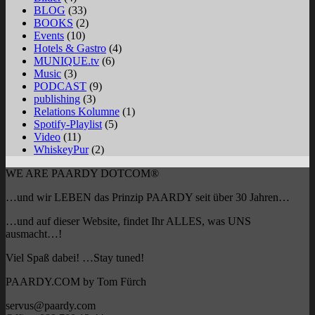
BLOG
(33)
BOOKS
(2)
Events
(10)
Hotels & Gastro
(4)
MUNIQUE.tv
(6)
Music
(3)
PODCAST
(9)
publishing
(3)
Relations Kolumne
(1)
Spotify-Playlist
(5)
Video
(11)
WhiskeyPur
(2)
WE ARE PAARDY DOTCOM®
…und wir LEBEN das Prinzip PAARDY seit über 30 Jahren…
…und auf dieser Website, findet Ihr ALLES, was UNS
ausmacht…!
Viel Spaß dabei! …Stay tuned!
PAARDY.COM by Tom Fürch
servus@paardy.com