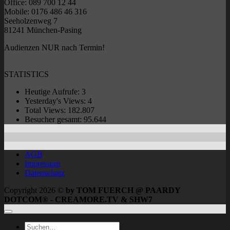
Office: 089 700 12 44
Mobile: 0176 486 46 316
Seeholzenweg 7
81241 München-Pasing
Audienzen NUR nach Termin!
STATISTICS
Heutige Aufrufe:
3
Yesterday's Views:
4
Total Views:
182.807
Besucher gesamt:
95.644
AGB
Impressum
Datenschutz
Copyright 2026 ©
by TOM FUERCH @ PAARDY
DOTCOM® - CREAMORE.TV & SHW7