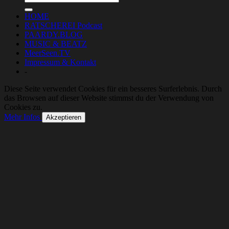
HOME
RATSCHEREI Podcast
PAARDY.BLOG
MUSIC & BEATZ
MeerSeen.TV
Impressum & Kontakt
-
Diese Seite verwendet Cookies für ein besseres Surferlebnis. Durch
das Browsen auf dieser Website stimmst du der Verwendung von
Cookies zu.
Mehr Infos
Akzeptieren