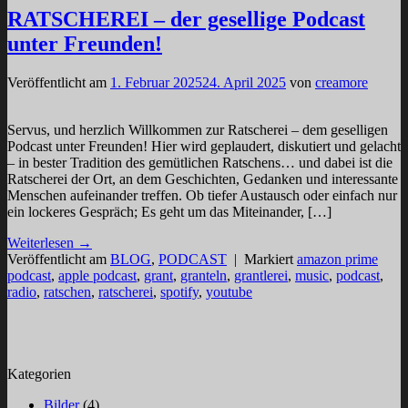
RATSCHEREI – der gesellige Podcast
unter Freunden!
Veröffentlicht am
1. Februar 2025
24. April 2025
von
creamore
Servus, und herzlich Willkommen zur Ratscherei – dem geselligen
Podcast unter Freunden! Hier wird geplaudert, diskutiert und gelacht
– in bester Tradition des gemütlichen Ratschens… und dabei ist die
Ratscherei der Ort, an dem Geschichten, Gedanken und interessante
Menschen aufeinander treffen. Ob tiefer Austausch oder einfach nur
ein lockeres Gespräch; Es geht um das Miteinander, […]
Weiterlesen
→
Veröffentlicht am
BLOG
,
PODCAST
|
Markiert
amazon prime
podcast
,
apple podcast
,
grant
,
granteln
,
grantlerei
,
music
,
podcast
,
radio
,
ratschen
,
ratscherei
,
spotify
,
youtube
Kategorien
Bilder
(4)