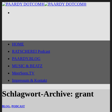
Zum
Inhalt
springen
HOME
RATSCHEREI Podcast
PAARDY.BLOG
MUSIC & BEATZ
MeerSeen.TV
Impressum & Kontakt
Schlagwort-Archive:
grant
BLOG
,
PODCAST