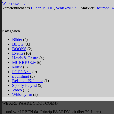
Weiterlesen
→
Veröffentlicht am
Bilder
,
BLOG
,
WhiskeyPur
|
Markiert
Bourbon
,
w
Kategorien
Bilder
(4)
BLOG
(33)
BOOKS
(2)
Events
(10)
Hotels & Gastro
(4)
MUNIQUE.tv
(6)
Music
(3)
PODCAST
(9)
publishing
(3)
Relations Kolumne
(1)
Spotify-Playlist
(5)
Video
(11)
WhiskeyPur
(2)
WE ARE PAARDY DOTCOM®
…und wir LEBEN das Prinzip PAARDY seit über 30 Jahren…