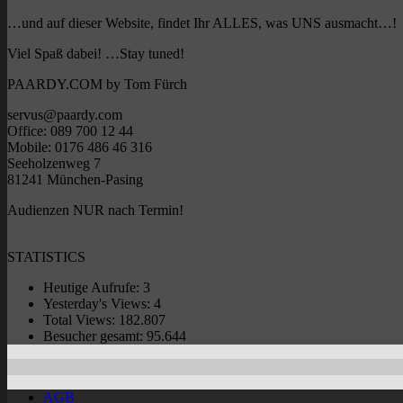
…und auf dieser Website, findet Ihr ALLES, was UNS ausmacht…!
Viel Spaß dabei! …Stay tuned!
PAARDY.COM by Tom Fürch
servus@paardy.com
Office: 089 700 12 44
Mobile: 0176 486 46 316
Seeholzenweg 7
81241 München-Pasing
Audienzen NUR nach Termin!
STATISTICS
Heutige Aufrufe:
3
Yesterday's Views:
4
Total Views:
182.807
Besucher gesamt:
95.644
AGB