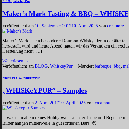
BLOG
,
WhiskeyPur
Maker’s Mark Tasting & BBQ – WHISK
Veröffentlicht am
10. September 2017
10. April 2025
von
creamore
Maker’s Mark ist ein besonderer Bourbon Whisky, der in der älteste
hergestellt wird und heute Abend hatten wir das Vergnügen ein excl
Herstellung nicht […]
Weiterlesen
→
Veröffentlicht am
BLOG
,
WhiskeyPur
|
Markiert
barbeque
,
bbq
,
ma
Bilder
,
BLOG
,
WhiskeyPur
„WHISKeYPUR“ – Samples
Veröffentlicht am
2. April 2017
10. April 2025
von
creamore
…was einmal ein reines Hobby war – aus der Liebe und Begeisterung 
Bilder hängen mittlerweile in gut sortierten Bars! 😉