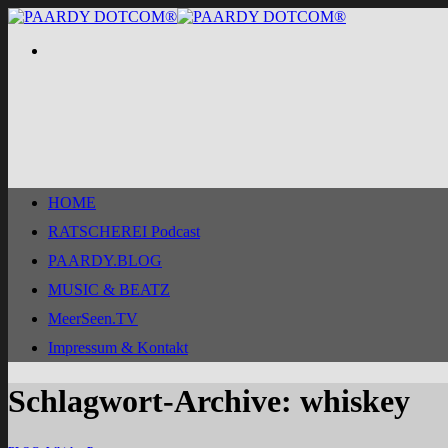
Zum
Inhalt
springen
HOME
RATSCHEREI Podcast
PAARDY.BLOG
MUSIC & BEATZ
MeerSeen.TV
Impressum & Kontakt
Schlagwort-Archive:
whiskey