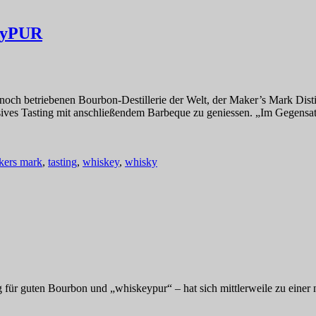
EyPUR
n noch betriebenen Bourbon-Destillerie der Welt, der Maker’s Mark Dis
usives Tasting mit anschließendem Barbeque zu geniessen. „Im Gegensa
kers mark
,
tasting
,
whiskey
,
whisky
für guten Bourbon und „whiskeypur“ – hat sich mittlerweile zu einer