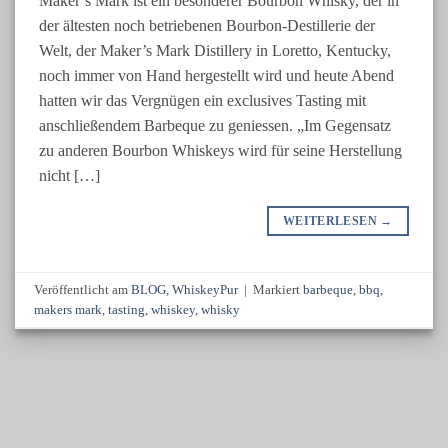
Maker’s Mark ist ein besonderer Bourbon Whisky, der in
der ältesten noch betriebenen Bourbon-Destillerie der
Welt, der Maker’s Mark Distillery in Loretto, Kentucky,
noch immer von Hand hergestellt wird und heute Abend
hatten wir das Vergnügen ein exclusives Tasting mit
anschließendem Barbeque zu geniessen. „Im Gegensatz
zu anderen Bourbon Whiskeys wird für seine Herstellung
nicht […]
WEITERLESEN
→
Veröffentlicht am
BLOG
,
WhiskeyPur
|
Markiert
barbeque
,
bbq
,
makers mark
,
tasting
,
whiskey
,
whisky