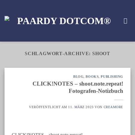
Zum
Inhalt
springen
SCHLAGWORT-ARCHIVE:
SHOOT
BLOG
,
BOOKS
,
PUBLISHING
CLICK!NOTES – shoot.note.repeat!
Fotografen-Notizbuch
VERÖFFENTLICHT AM
11. MÄRZ 2023
VON
CREAMORE
CLICK!NOTES – shoot.note.repeat! –