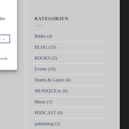
lte
KATEGORIEN
Bilder
(4)
N
→
BLOG
(33)
BOOKS
(2)
book
,
Events
(10)
Hotels & Gastro
(4)
MUNIQUE.tv
(6)
Music
(3)
PODCAST
(9)
publishing
(3)