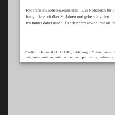
fotografieren.notieren.realisieren. „Ein Notizbuch für
fotografiere seit über 30 Jahren und gebe seit vielen
ich immer dabei haben. Es erleichtert sowohl mir als P
Veröffentlicht am
BLOG
,
BOOKS
,
publishing
|
Markiert
amazo
note
,
notes
,
notieren
,
notizbuch
,
notizen
,
publishing
,
realisieren
,