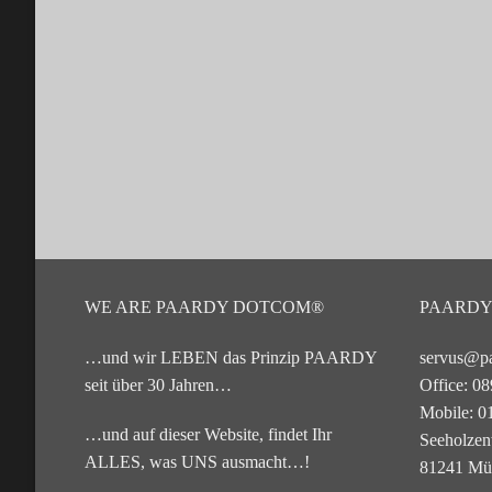
WE ARE PAARDY DOTCOM®
PAARDY.
…und wir LEBEN das Prinzip PAARDY
servus@p
seit über 30 Jahren…
Office: 0
Mobile: 0
…und auf dieser Website, findet Ihr
Seeholze
ALLES, was UNS ausmacht…!
81241 Mü