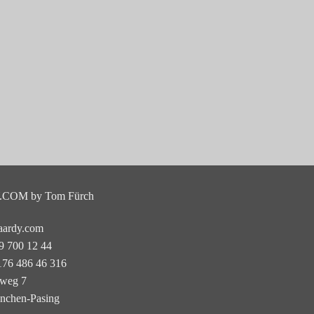
COM by Tom Fürch
aardy.com
89 700 12 44
176 486 46 316
nweg 7
nchen-Pasing