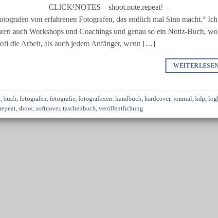
CLICK!NOTES – shoot.note.repeat! –
 Fotografen von erfahrenen Fotografen, das endlich mal Sinn macht.“ Ich
 Jahren auch Workshops und Coachings und genau so ein Notiz-Buch, wol
rofi die Arbeit, als auch jedem Anfänger, wenn […]
WEITERLESE
n
,
buch
,
fotografen
,
fotografie
,
fotografieren
,
handbuch
,
hardcover
,
journal
,
kdp
,
log
repeat
,
shoot
,
softcover
,
taschenbuch
,
veröffentlichung