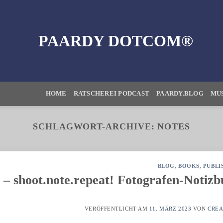
HOME
RATSCHEREI PODCAST
PAARDY.BLOG
MUS
SCHLAGWORT-ARCHIVE:
NOTES
BLOG
,
BOOKS
,
PUBLI
shoot.note.repeat! Fotografen-Notizb
VERÖFFENTLICHT AM
11. MÄRZ 2023
VON
CRE