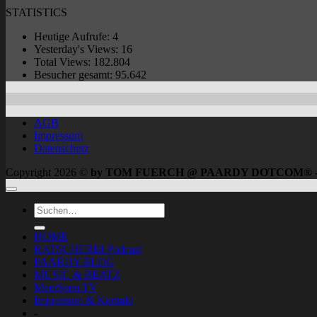
STATISTICS
Heutige Aufrufe:
4
Yesterday's Views:
16
Total Views:
182.804
Besucher gesamt:
95.642
AGB
Impressum
Datenschutz
Copyright 2026 ©
by TOM FUERCH @ PAARDY DOTCOM® 
HOME
RATSCHEREI Podcast
PAARDY.BLOG
MUSIC & BEATZ
MeerSeen.TV
Impressum & Kontakt
-