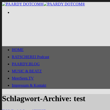
Zum
Inhalt
springen
HOME
RATSCHEREI Podcast
PAARDY.BLOG
MUSIC & BEATZ
MeerSeen.TV
Impressum & Kontakt
Schlagwort-Archive:
test