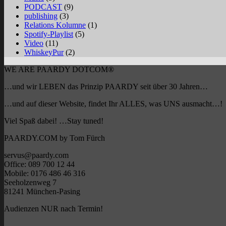
PODCAST
(9)
publishing
(3)
Relations Kolumne
(1)
Spotify-Playlist
(5)
Video
(11)
WhiskeyPur
(2)
WE ARE PAARDY DOTCOM®
…und wir LEBEN das Prinzip PAARDY seit über 30 Jahren…
…und auf dieser Website, findet Ihr ALLES, was UNS ausmacht…!
Viel Spaß dabei! …Stay tuned!
PAARDY.COM by Tom Fürch
servus@paardy.com
Office: 089 700 12 44
Mobile: 0176 486 46 316
Seeholzenweg 7
81241 München-Pasing
Audienzen NUR nach Termin!