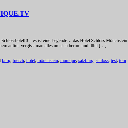
UNIQUE.TV
nem Schlosshotel!!! – es ist eine Legende… das Hotel Schloss Mönchste
inem auftut, vergisst man alles um sich herum und fühlt […]
t
burg
,
fuerch
,
hotel
,
mönchstein
,
munique
,
salzburg
,
schloss
,
test
,
tom