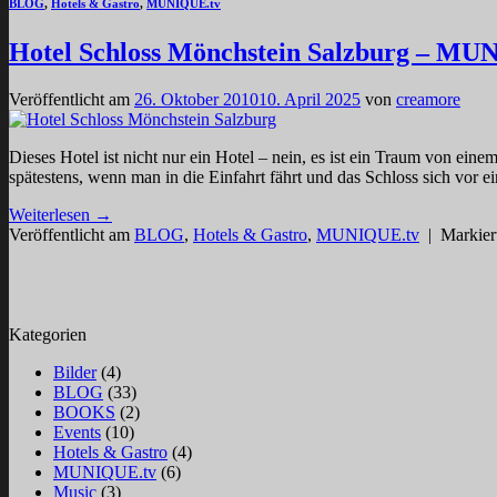
BLOG
,
Hotels & Gastro
,
MUNIQUE.tv
Hotel Schloss Mönchstein Salzburg – M
Veröffentlicht am
26. Oktober 2010
10. April 2025
von
creamore
Dieses Hotel ist nicht nur ein Hotel – nein, es ist ein Traum von ei
spätestens, wenn man in die Einfahrt fährt und das Schloss sich vor e
Weiterlesen
→
Veröffentlicht am
BLOG
,
Hotels & Gastro
,
MUNIQUE.tv
|
Markier
Kategorien
Bilder
(4)
BLOG
(33)
BOOKS
(2)
Events
(10)
Hotels & Gastro
(4)
MUNIQUE.tv
(6)
Music
(3)