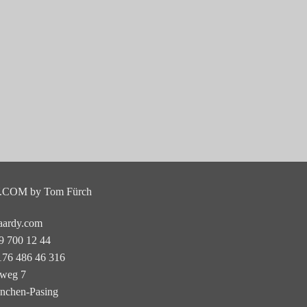
COM by Tom Fürch
aardy.com
89 700 12 44
176 486 46 316
nweg 7
nchen-Pasing