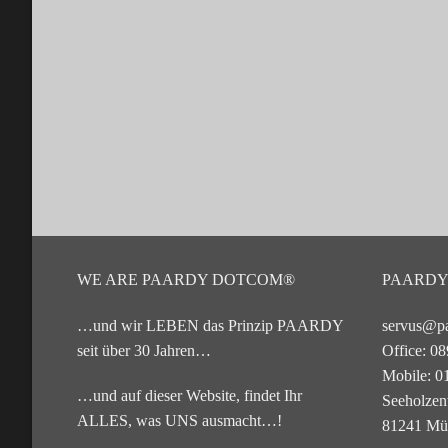
WE ARE PAARDY DOTCOM®
PAARDY.
…und wir LEBEN das Prinzip PAARDY
servus@p
seit über 30 Jahren…
Office: 0
Mobile: 0
…und auf dieser Website, findet Ihr
Seeholze
ALLES, was UNS ausmacht…!
81241 Mü