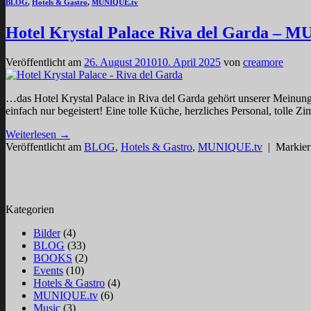
BLOG
,
Hotels & Gastro
,
MUNIQUE.tv
Hotel Krystal Palace Riva del Garda –
Veröffentlicht am
26. August 2010
10. April 2025
von
creamore
…das Hotel Krystal Palace in Riva del Garda gehört unserer Meinung
einfach nur begeistert! Eine tolle Küche, herzliches Personal, toll
Weiterlesen
→
Veröffentlicht am
BLOG
,
Hotels & Gastro
,
MUNIQUE.tv
|
Markier
Kategorien
Bilder
(4)
BLOG
(33)
BOOKS
(2)
Events
(10)
Hotels & Gastro
(4)
MUNIQUE.tv
(6)
Music
(3)