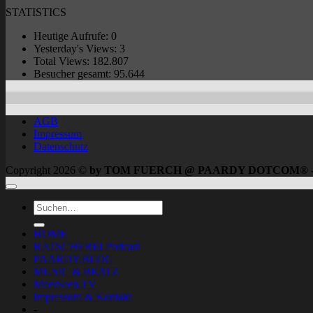
STATISTICS
Heutige Aufrufe:
0
Yesterday's Views:
3
Total Views:
182.807
Besucher gesamt:
95.644
AGB
Impressum
Datenschutz
Copyright 2026 ©
by TOM FUERCH @ PAARDY DOTCOM® 
HOME
RATSCHEREI Podcast
PAARDY.BLOG
MUSIC & BEATZ
MeerSeen.TV
Impressum & Kontakt
-