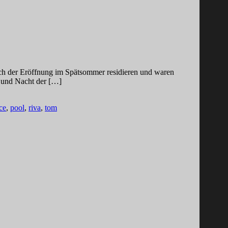
ach der Eröffnung im Spätsommer residieren und waren
g und Nacht der […]
ce
,
pool
,
riva
,
tom