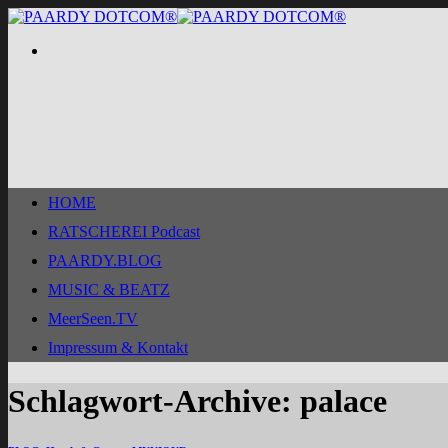
Zum
Inhalt
springen
HOME
RATSCHEREI Podcast
PAARDY.BLOG
MUSIC & BEATZ
MeerSeen.TV
Impressum & Kontakt
Schlagwort-Archive:
palace