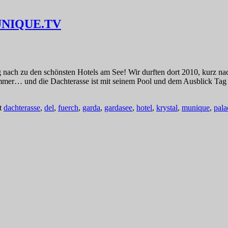
 MUNIQUE.TV
 nach zu den schönsten Hotels am See! Wir durften dort 2010, kurz n
e Zimmer… und die Dachterasse ist mit seinem Pool und dem Ausblick Ta
t
dachterasse
,
del
,
fuerch
,
garda
,
gardasee
,
hotel
,
krystal
,
munique
,
pala