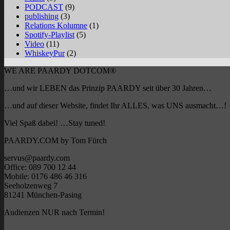
PODCAST
(9)
publishing
(3)
Relations Kolumne
(1)
Spotify-Playlist
(5)
Video
(11)
WhiskeyPur
(2)
WE ARE PAARDY DOTCOM®
…und wir LEBEN das Prinzip PAARDY seit über 30 Jahren…
…und auf dieser Website, findet Ihr ALLES, was UNS ausmacht…!
Viel Spaß dabei! …Stay tuned!
PAARDY.COM by Tom Fürch
servus@paardy.com
Office: 089 700 12 44
Mobile: 0176 486 46 316
Seeholzenweg 7
81241 München-Pasing
Audienzen NUR nach Termin!