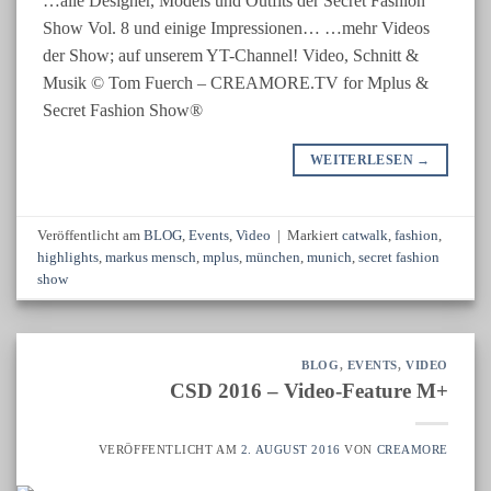
…alle Designer, Models und Outfits der Secret Fashion
Show Vol. 8 und einige Impressionen… …mehr Videos
der Show; auf unserem YT-Channel! Video, Schnitt &
Musik © Tom Fuerch – CREAMORE.TV for Mplus &
Secret Fashion Show®
WEITERLESEN
→
Veröffentlicht am
BLOG
,
Events
,
Video
|
Markiert
catwalk
,
fashion
,
highlights
,
markus mensch
,
mplus
,
münchen
,
munich
,
secret fashion
show
BLOG
,
EVENTS
,
VIDEO
CSD 2016 – Video-Feature M+
VERÖFFENTLICHT AM
2. AUGUST 2016
VON
CREAMORE