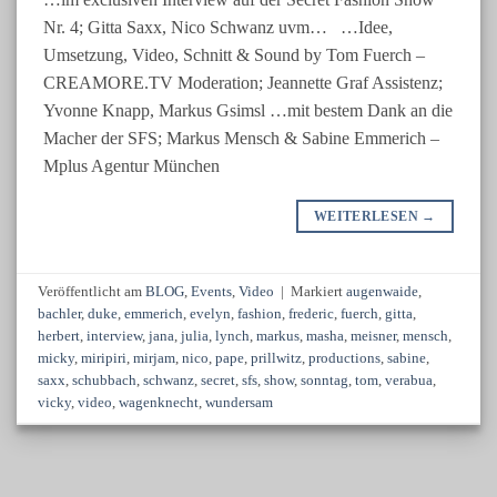
Nr. 4; Gitta Saxx, Nico Schwanz uvm… …Idee,
Umsetzung, Video, Schnitt & Sound by Tom Fuerch –
CREAMORE.TV Moderation; Jeannette Graf Assistenz;
Yvonne Knapp, Markus Gsimsl …mit bestem Dank an die
Macher der SFS; Markus Mensch & Sabine Emmerich –
Mplus Agentur München
WEITERLESEN
→
Veröffentlicht am
BLOG
,
Events
,
Video
|
Markiert
augenwaide
,
bachler
,
duke
,
emmerich
,
evelyn
,
fashion
,
frederic
,
fuerch
,
gitta
,
herbert
,
interview
,
jana
,
julia
,
lynch
,
markus
,
masha
,
meisner
,
mensch
,
micky
,
miripiri
,
mirjam
,
nico
,
pape
,
prillwitz
,
productions
,
sabine
,
saxx
,
schubbach
,
schwanz
,
secret
,
sfs
,
show
,
sonntag
,
tom
,
verabua
,
vicky
,
video
,
wagenknecht
,
wundersam