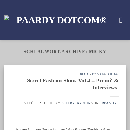
Zum
Inhalt
springen
SCHLAGWORT-ARCHIVE:
MICKY
BLOG
,
EVENTS
,
VIDEO
Secret Fashion Show Vol.4 – Promi‘ &
Interviews!
VERÖFFENTLICHT AM
8. FEBRUAR 2016
VON
CREAMORE
…im exclusiven Interview auf der Secret Fashion Show