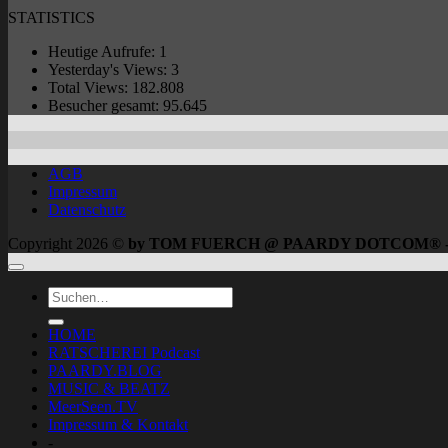
STATISTICS
Heutige Aufrufe:
1
Yesterday's Views:
3
Total Views:
182.808
Besucher gesamt:
95.645
AGB
Impressum
Datenschutz
Copyright 2026 ©
by TOM FUERCH @ PAARDY DOTCOM® 
HOME
RATSCHEREI Podcast
PAARDY.BLOG
MUSIC & BEATZ
MeerSeen.TV
Impressum & Kontakt
-