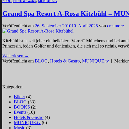
BLOG
,
Hotels & Gastro
,
MUNIQUE.tv
Grand Spa Resort A-Rosa Kitzbühl – M
Veröffentlicht am
26. September 2010
10. April 2025
von
creamore
Kitzbühl ist ja seit jeher ein beliebter „Vorort“ Münchens und bekan
Prinzessin, jeden Golfer und denjenigen, die sich mal so richtig ve
Weiterlesen
→
Veröffentlicht am
BLOG
,
Hotels & Gastro
,
MUNIQUE.tv
|
Markier
Kategorien
Bilder
(4)
BLOG
(33)
BOOKS
(2)
Events
(10)
Hotels & Gastro
(4)
MUNIQUE.tv
(6)
Music
(3)