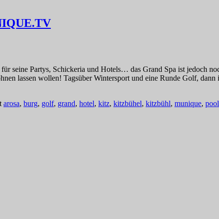
UNIQUE.TV
nt für seine Partys, Schickeria und Hotels… das Grand Spa ist jedoch n
rwöhnen lassen wollen! Tagsüber Wintersport und eine Runde Golf, dann
t
arosa
,
burg
,
golf
,
grand
,
hotel
,
kitz
,
kitzbühel
,
kitzbühl
,
munique
,
pool