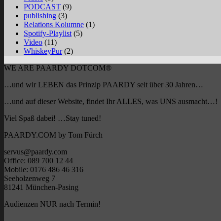
PODCAST
(9)
publishing
(3)
Relations Kolumne
(1)
Spotify-Playlist
(5)
Video
(11)
WhiskeyPur
(2)
WE ARE PAARDY DOTCOM®
…und wir LEBEN das Prinzip PAARDY seit über 30 Jahren…
…und auf dieser Website, findet Ihr ALLES, was UNS ausmacht…!
Viel Spaß dabei! …Stay tuned!
PAARDY.COM by Tom Fürch
servus@paardy.com
Office: 089 700 12 44
Mobile: 0176 486 46 316
Seeholzenweg 7
81241 München-Pasing
Audienzen NUR nach Termin!