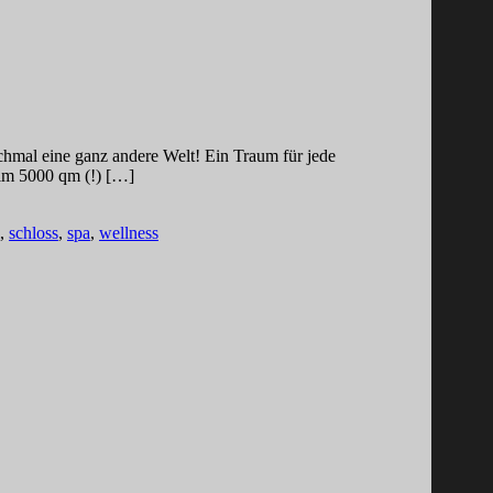
ochmal eine ganz andere Welt! Ein Traum für jede
 im 5000 qm (!) […]
,
schloss
,
spa
,
wellness