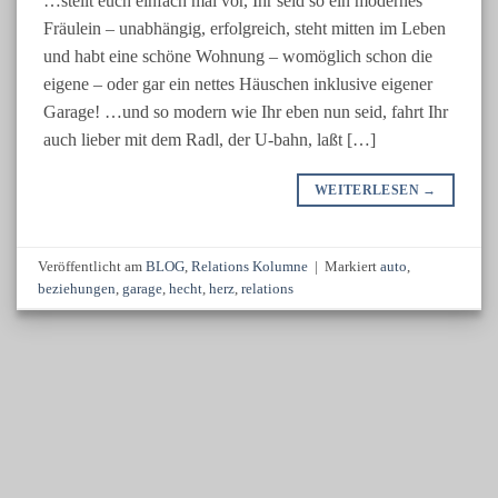
…stellt euch einfach mal vor, Ihr seid so ein modernes
Fräulein – unabhängig, erfolgreich, steht mitten im Leben
und habt eine schöne Wohnung – womöglich schon die
eigene – oder gar ein nettes Häuschen inklusive eigener
Garage! …und so modern wie Ihr eben nun seid, fahrt Ihr
auch lieber mit dem Radl, der U-bahn, laßt […]
WEITERLESEN
→
Veröffentlicht am
BLOG
,
Relations Kolumne
|
Markiert
auto
,
beziehungen
,
garage
,
hecht
,
herz
,
relations