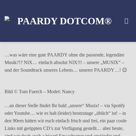
Zum
Inhalt
springen
…was wäre eine gute PAARDY ohne die passende, legendäre
Musik?!? NIX… einfach absolut NIX!!! – unsere „MUSIX“ –
und der Soundtrack unseres Lebens… unserer PAARDY…! 😉
Bild © Tom Fuerch – Model: Nancy
…an dieser Stelle findet Ihr bald „unsere“ Musix! – via Spotify
oder Youtube… wie es halt (leider) heutzutage „üblich“ ist! – in
den 90ern hätten wir euch einfach frisch und frei, ein paar coole
Links mit gerippten CD’s zur Verfügung gestellt… aber heute,
sind wir doch auch a bisserl Erwachsener und anständig und